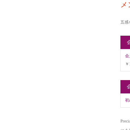
メ
五感
会
￥
初
Pr