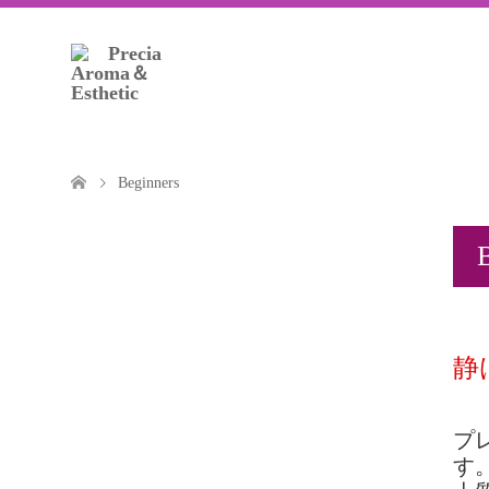
Preciaのホー
Beginners
静
プ
す