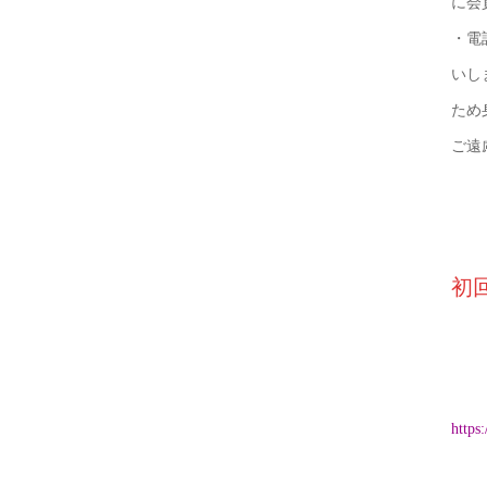
に会
・電
いし
ため
ご遠
初
https