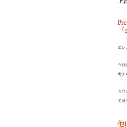
上
P
『
エレ
五行
考え
おひ
て健
他